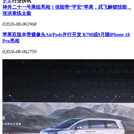
更多
行业快讯
神舟二十一号乘组亮相！张陆带“平安”苹果，武飞解锁技能，
张洪章练太极
0
2026-08-06
1968
苹果双版本带摄像头AirPods并行开发 B790或9月随iPhone 18
Pro亮相
0
2026-08-06
2759