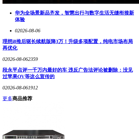
华为全场景新品齐发，智慧出行与数字生活无缝衔接新
体验
0
2026-08-06
理想i8推后驱长续航版降3万！升级多项配置，纯电市场布局
再优化
0
2026-08-06
2359
段永平点评一千万内最好的车 违反广告法评论被删除：没见
过苹果OV等这么宣传的
0
2026-08-06
1912
更多
商品推荐