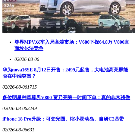
尊界MPV双车入局高端市场：V680下探64.8万 V800直
面埃尔法竞争
0
2026-08-06
华为nova16SE 8月12日开售：2499元起售，大电池高亮屏能
否在中端突围？
0
2026-08-06
1715
多位明星种草尊界V800 贾乃亮第一时间下单：真的非常骄傲
0
2026-08-06
2249
iPhone 18 Pro升级：可变光圈、缩小灵动岛、自研C2基带
0
2026-08-06
631