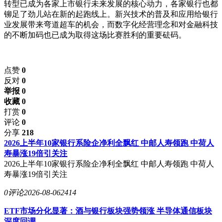
转型已成为各家上市银行未来发展的核心动力，各家银行也都
铆足了劲儿站在新的起跑线上。新兴技术的普及和应用给银行
业发展带来弯道超车的机会，而数字化经营理念和对金融科技
的不断加码也已成为取得这场比赛胜利的重要砝码。
点赞
0
反对
0
举报 0
收藏 0
打赏
0
评论
0
分享
218
2026上半年10家银行系险企净利全飘红 中邮人寿领跑 中荷人
寿暴涨19倍引关注
2026上半年10家银行系险企净利全飘红 中邮人寿领跑 中荷人
寿暴涨19倍引关注
0评论
2026-08-06
2414
ETF市场分化显著：酒与银行板块强势领涨 半导体通信板块
深度回调