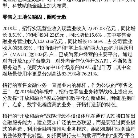
型、科技赋能金融上加大布局。
零售之王地位稳固，圈粉无数
2019年，招行实现营业收入现营业收入 2,697.03 亿元，同比增
长 8.51%，净利润934.23亿元，同比增长15.6%，其中零售金
融业务营业收入1425.64亿元，同比增长15.66%，占公司营业
收入的56.69%，“招商银行”和“掌上生活”两大App的月活跃用
户（MAU）达1.02亿 户，已成为客户经营的主要平台。通过
对内开放App平台能力，对外向合作伙伴开放API，不断拓宽
服务边界，使两大App中16个场景的MAU超过千万，其中金
融场景使用率更是分别高达83.79%和76.21%。
招行的零售金融业务一直是业内的标杆，作为公认的“零售之
王”，在2019年的年报中，招行在零售业务转型战略上提出充
分发挥“开放和融合”模式创新和数字化创新成果，围绕连接面
广、点多、数字化程度高的业务，开拓打造新的特色。
招行的“开放和融合”战略理念不仅仅体现在通过 API 接口输出
金融服务能力，建立更加广泛的生态联盟，而是要通过商业模
式的再造，利用金融科技推动业务模式、组织机制和业务流程
的整体数字化转型。如招商银行去年为批评而生的“蛋壳”平台