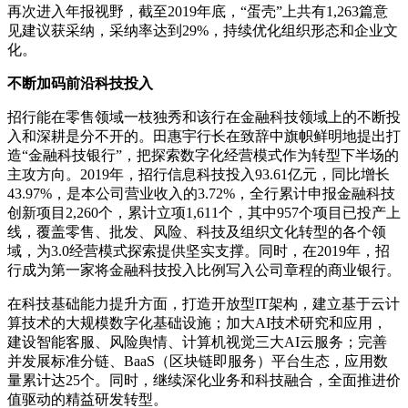
再次进入年报视野，截至2019年底，“蛋壳”上共有1,263篇意
见建议获采纳，采纳率达到29%，持续优化组织形态和企业文
化。
不断加码前沿科技投入
招行能在零售领域一枝独秀和该行在金融科技领域上的不断投
入和深耕是分不开的。田惠宇行长在致辞中旗帜鲜明地提出打
造“金融科技银行”，把探索数字化经营模式作为转型下半场的
主攻方向。2019年，招行信息科技投入93.61亿元，同比增长
43.97%，是本公司营业收入的3.72%，全行累计申报金融科技
创新项目2,260个，累计立项1,611个，其中957个项目已投产上
线，覆盖零售、批发、风险、科技及组织文化转型的各个领
域，为3.0经营模式探索提供坚实支撑。同时，在2019年，招
行成为第一家将金融科技投入比例写入公司章程的商业银行。
在科技基础能力提升方面，打造开放型IT架构，建立基于云计
算技术的大规模数字化基础设施；加大AI技术研究和应用，
建设智能客服、风险舆情、计算机视觉三大AI云服务；完善
并发展标准分链、BaaS（区块链即服务）平台生态，应用数
量累计达25个。同时，继续深化业务和科技融合，全面推进价
值驱动的精益研发转型。