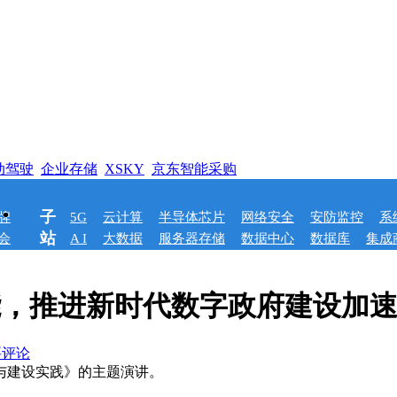
动驾驶
企业存储
XSKY
京东智能采购
子
牌
5G
云计算
半导体芯片
网络安全
安防监控
系
站
会
A I
大数据
服务器存储
数据中心
数据库
集成
能，推进新时代数字政府建设加
要评论
与建设实践》的主题演讲。