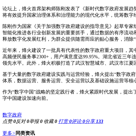
论坛上，烽火首席架构师陈刚发表了《新时代数字政府发展趋
将有效提升国家治理体系和治理能力的现代化水平，统筹数字
陈刚作为国家《关于加强数字政府建设的指导意见》起草专家
智能化推进各行业创新发展的重要抓手，通过数据的有序流动
释放数字化发展红利，为群众提供随需而应的贴心服务，消除“
近年来，烽火建设了一批具有代表性的数字政府重大项目，其
高频便民服务事2300+，用户满意度达99.95%。湖北省近
领先水平。此外，烽火积极打造了武汉智慧城市、武汉市江夏
基于大量的数字政府建设实践与运营经验，烽火提出“数字政
体系，数据运营、服务运营、安全运营以及基础设施运营等核
作为“数字中国”战略的坚定践行者，烽火紧跟时代发展，提出
字中国建设加速向前。
数字政府
点赞
0
反对
0
举报
0
收藏
0
打赏
0
评论
0
分享
133
更多
>
同类资讯