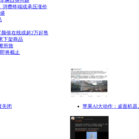
非车辆自身问题
毕，消费终端或承压涨价
正盛
品
色丰富颜值在线或超2万起售
求下架商品
擦所致
签即将截止
被关闭
苹果AI大动作：桌面机