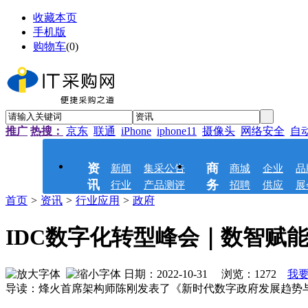
收藏本页
手机版
购物车
(
0
)
推广
热搜：
京东
联通
iPhone
iphone11
摄像头
网络安全
自
资
商
新闻
集采公告
商城
企业
品
讯
务
行业
产品测评
招聘
供应
展
首页
>
资讯
>
行业应用
>
政府
IDC数字化转型峰会｜数智赋
日期：2022-10-31 浏览：
1272
我
导读：烽火首席架构师陈刚发表了《新时代数字政府发展趋势