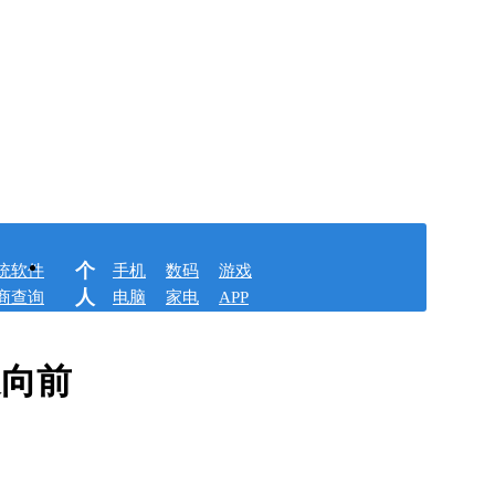
个
统软件
手机
数码
游戏
人
商查询
电脑
家电
APP
速向前