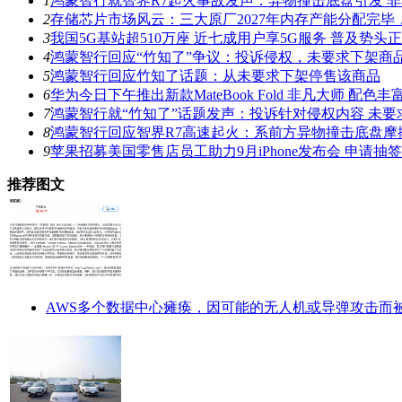
1
鸿蒙智行就智界R7起火事故发声：异物撞击底盘引发 
2
存储芯片市场风云：三大原厂2027年内存产能分配完
3
我国5G基站超510万座 近七成用户享5G服务 普及势头
4
鸿蒙智行回应“竹知了”争议：投诉侵权，未要求下架商
5
鸿蒙智行回应竹知了话题：从未要求下架停售该商品
6
华为今日下午推出新款MateBook Fold 非凡大师 配
7
鸿蒙智行就“竹知了”话题发声：投诉针对侵权内容 未要
8
鸿蒙智行回应智界R7高速起火：系前方异物撞击底盘摩
9
苹果招募美国零售店员工助力9月iPhone发布会 申请抽
推荐图文
AWS多个数据中心瘫痪，因可能的无人机或导弹攻击而