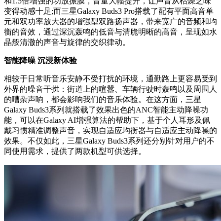
和1.5倍增强的功放振膜，音量大幅提升，让声音从枯燥乏味
变得动感十足;而三星Galaxy Buds3 Pro搭载了配有平面高音单
元和双功率放大器的增强型双路扬声器，带来宽广的音频和均
衡的音效，通过深沉轰鸣的低音与清脆明晰的高音，呈现如水
晶般清澈的声音与旋律的交织律动。
智能降噪
沉浸新体验
相较于日常听音乐安静不受打扰的环境，通勤路上更容易受到
外界的噪音干扰：街道上的喧嚣、车辆行驶时轰鸣以及周围人
的嘈杂声响，都会影响我们的音乐体验。在这方面，三星
Galaxy Buds3系列就搭载了效果出色的ANC智能主动降噪功
能，可以在Galaxy AI增强算法的帮助下，基于个人耳形及佩
戴习惯精准调整声音，实现自适应均衡器与自适应主动降噪的
效果。不仅如此，三星Galaxy Buds3系列还分别针对用户的不
同使用需求，提供了两款机型可供选择。