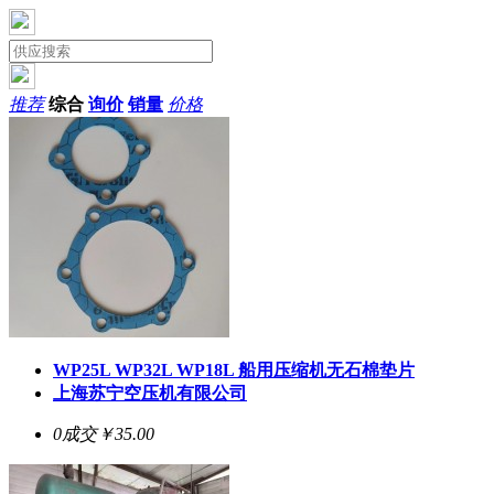
推荐
综合
询价
销量
价格
WP25L WP32L WP18L 船用压缩机无石棉垫片
上海苏宁空压机有限公司
0成交
￥35.00