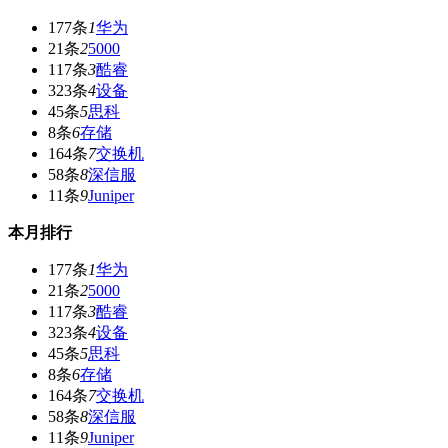
177条
1
华为
21条
2
5000
117条
3
酷睿
323条
4
设备
45条
5
思科
8条
6
存储
164条
7
交换机
58条
8
深信服
11条
9
Juniper
本月排行
177条
1
华为
21条
2
5000
117条
3
酷睿
323条
4
设备
45条
5
思科
8条
6
存储
164条
7
交换机
58条
8
深信服
11条
9
Juniper