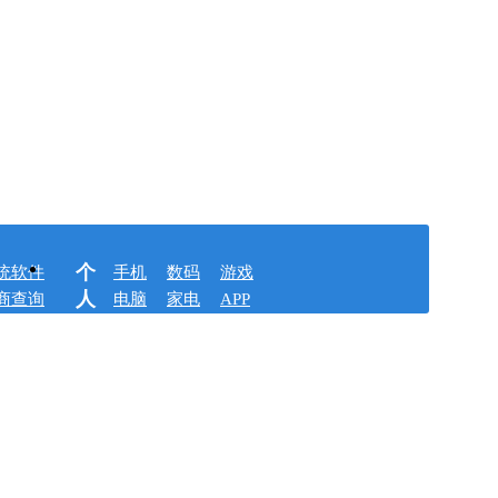
个
统软件
手机
数码
游戏
人
商查询
电脑
家电
APP