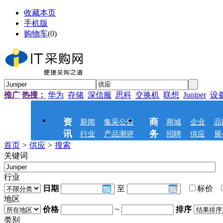
收藏本页
手机版
购物车
(
0
)
推广
热搜：
华为
存储
深信服
思科
交换机
联想
Juniper
设
资
商
新闻
集采公告
商城
企业
品
讯
务
行业
产品测评
招聘
供应
展
首页
>
供应
>
搜索
关键词
行业
日期
至
标价
地区
价格
~
排序
类别