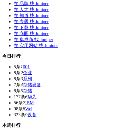
在
品牌
找 Juniper
在
人才
找 Juniper
在
知道
找 Juniper
在
专题
找 Juniper
在
下载
找 Juniper
在
商圈
找 Juniper
在
集成商
找 Juniper
在
实用网站
找 Juniper
今日排行
5条
1
001
8条
2
企业
8条
3
系列
7条
4
存储设备
8条
5
存储
177条
6
华为
56条
7
IBM
98条
8
Wei
323条
9
设备
本周排行