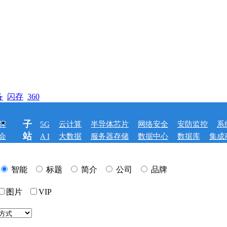
备
闪存
360
子
牌
5G
云计算
半导体芯片
网络安全
安防监控
系
站
会
A I
大数据
服务器存储
数据中心
数据库
集成
智能
标题
简介
公司
品牌
图片
VIP