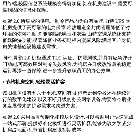
用终端,校园信息系统规模变得愈加庞杂,在机房建设中,需要可
靠稳固的信息化保障。
灵聚 2.0 所集成的供电、制冷产品均为自有品牌,山特 UPS 为
机房提供了高可靠的电力保障;冷热通道全封闭管理降低了对
环境的依赖程度,并能够隔绝噪音和灰尘;山特空调系统还支持
低载除湿功能,显著降低业务初期柜内凝露风险;满足客户对机
房关键基础设施建设需求。
同时,灵聚 2.0 机柜通过 TLC 认证、抗震测试,并具有应急弹开
门功能,可高效应对制冷失效风险,为机房在升级改造后的稳定
运行再添一道保障,进一步提升教职员工的办公效率。
• 节约机房空间,轻松灵活扩容
该旧机房仅有五六十平米,空间有限,但考虑到学校还在继续进
行的数字化建设,以及不断升级的办公网络设备,需要将今后业
务发展带来的扩容需求考虑进方案。
灵聚 2.0 采用高度预制化和模块化设计,可以帮助用户快速完成
一站式部署,提供标准化模组进行灵活扩容,能够为该大学减少
机房占地面积,节省机房建设初期成本。