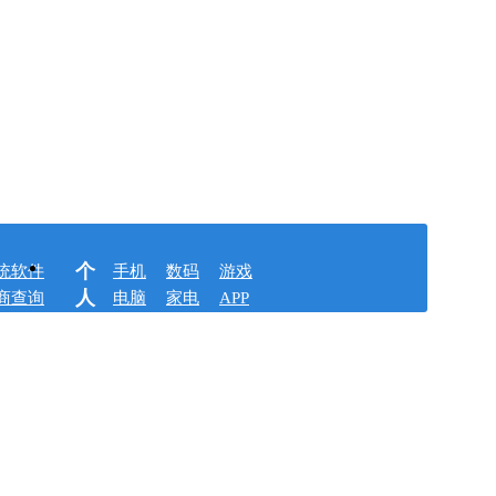
个
统软件
手机
数码
游戏
人
商查询
电脑
家电
APP