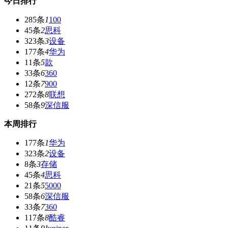
今日排行
285条
1
100
45条
2
思科
323条
3
设备
177条
4
华为
11条
5
款
33条
6
360
12条
7
900
272条
8
联想
58条
9
深信服
本周排行
177条
1
华为
323条
2
设备
8条
3
存储
45条
4
思科
21条
5
5000
58条
6
深信服
33条
7
360
117条
8
酷睿