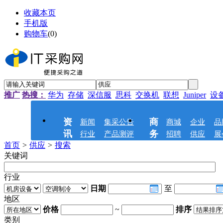
收藏本页
手机版
购物车
(
0
)
推广
热搜：
华为
存储
深信服
思科
交换机
联想
Juniper
设
资
商
新闻
集采公告
商城
企业
品
讯
务
行业
产品测评
招聘
供应
展
首页
>
供应
>
搜索
关键词
行业
日期
至
地区
价格
~
排序
类别