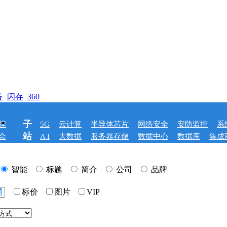
备
闪存
360
子
牌
5G
云计算
半导体芯片
网络安全
安防监控
系
站
会
A I
大数据
服务器存储
数据中心
数据库
集成
智能
标题
简介
公司
品牌
标价
图片
VIP