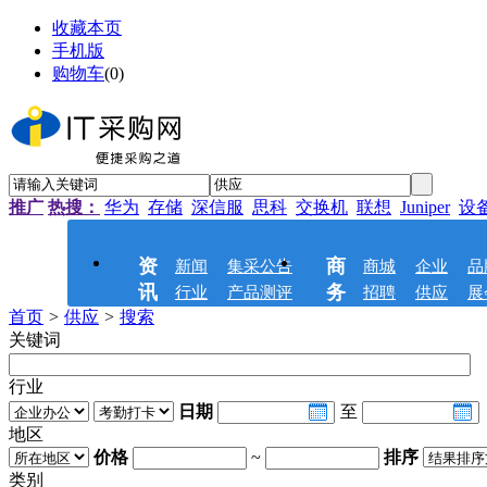
收藏本页
手机版
购物车
(
0
)
推广
热搜：
华为
存储
深信服
思科
交换机
联想
Juniper
设
资
商
新闻
集采公告
商城
企业
品
讯
务
行业
产品测评
招聘
供应
展
首页
>
供应
>
搜索
关键词
行业
日期
至
地区
价格
~
排序
类别