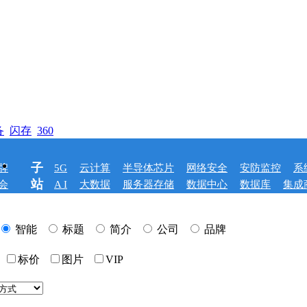
备
闪存
360
子
牌
5G
云计算
半导体芯片
网络安全
安防监控
系
站
会
A I
大数据
服务器存储
数据中心
数据库
集成
智能
标题
简介
公司
品牌
标价
图片
VIP