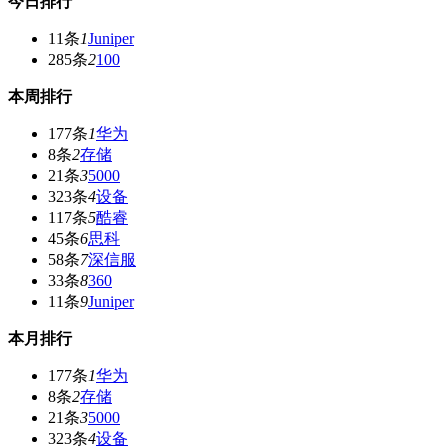
今日排行
11条
1
Juniper
285条
2
100
本周排行
177条
1
华为
8条
2
存储
21条
3
5000
323条
4
设备
117条
5
酷睿
45条
6
思科
58条
7
深信服
33条
8
360
11条
9
Juniper
本月排行
177条
1
华为
8条
2
存储
21条
3
5000
323条
4
设备