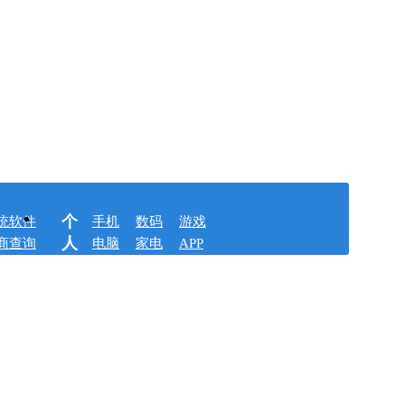
个
统软件
手机
数码
游戏
人
商查询
电脑
家电
APP