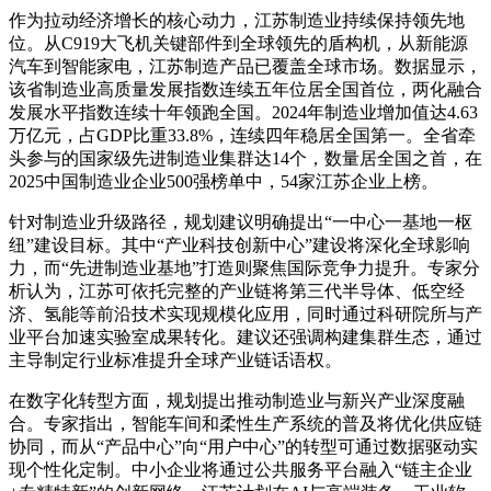
作为拉动经济增长的核心动力，江苏制造业持续保持领先地
位。从C919大飞机关键部件到全球领先的盾构机，从新能源
汽车到智能家电，江苏制造产品已覆盖全球市场。数据显示，
该省制造业高质量发展指数连续五年位居全国首位，两化融合
发展水平指数连续十年领跑全国。2024年制造业增加值达4.63
万亿元，占GDP比重33.8%，连续四年稳居全国第一。全省牵
头参与的国家级先进制造业集群达14个，数量居全国之首，在
2025中国制造业企业500强榜单中，54家江苏企业上榜。
针对制造业升级路径，规划建议明确提出“一中心一基地一枢
纽”建设目标。其中“产业科技创新中心”建设将深化全球影响
力，而“先进制造业基地”打造则聚焦国际竞争力提升。专家分
析认为，江苏可依托完整的产业链将第三代半导体、低空经
济、氢能等前沿技术实现规模化应用，同时通过科研院所与产
业平台加速实验室成果转化。建议还强调构建集群生态，通过
主导制定行业标准提升全球产业链话语权。
在数字化转型方面，规划提出推动制造业与新兴产业深度融
合。专家指出，智能车间和柔性生产系统的普及将优化供应链
协同，而从“产品中心”向“用户中心”的转型可通过数据驱动实
现个性化定制。中小企业将通过公共服务平台融入“链主企业