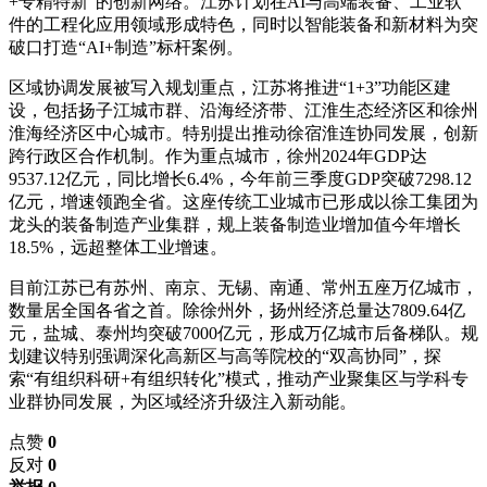
+专精特新”的创新网络。江苏计划在AI与高端装备、工业软
件的工程化应用领域形成特色，同时以智能装备和新材料为突
破口打造“AI+制造”标杆案例。
区域协调发展被写入规划重点，江苏将推进“1+3”功能区建
设，包括扬子江城市群、沿海经济带、江淮生态经济区和徐州
淮海经济区中心城市。特别提出推动徐宿淮连协同发展，创新
跨行政区合作机制。作为重点城市，徐州2024年GDP达
9537.12亿元，同比增长6.4%，今年前三季度GDP突破7298.12
亿元，增速领跑全省。这座传统工业城市已形成以徐工集团为
龙头的装备制造产业集群，规上装备制造业增加值今年增长
18.5%，远超整体工业增速。
目前江苏已有苏州、南京、无锡、南通、常州五座万亿城市，
数量居全国各省之首。除徐州外，扬州经济总量达7809.64亿
元，盐城、泰州均突破7000亿元，形成万亿城市后备梯队。规
划建议特别强调深化高新区与高等院校的“双高协同”，探
索“有组织科研+有组织转化”模式，推动产业聚集区与学科专
业群协同发展，为区域经济升级注入新动能。
点赞
0
反对
0