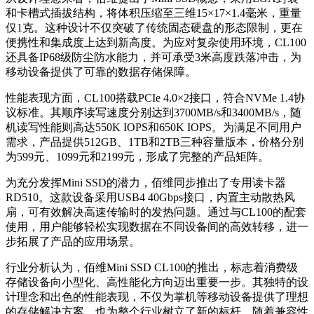
和卡槽式插拔结构，将体积压缩至三维15×17×1.4毫米，重量
仅1克。这种设计不仅突破了传统固态硬盘的形态限制，更在
便携性和集成度上达到新高度。为应对复杂使用环境，CL100
还具备IP68级防尘防水能力，并可承受3米高度跌落冲击，为
移动设备提供了可靠的数据存储保障。
性能表现方面，CL100搭载PCIe 4.0×2接口，符合NVMe 1.4协
议标准。其顺序读写速度分别达到3700MB/s和3400MB/s，随
机读写性能则高达550K IOPS和650K IOPS。为满足不同用户
需求，产品提供512GB、1TB和2TB三种容量版本，价格分别
为599元、1099元和2199元，形成了完整的产品矩阵。
为充分发挥Mini SSD的潜力，佰维同步推出了专用读卡器
RD510。这款设备采用USB4 40Gbps接口，内置主动散热风
扇，可有效解决高速传输时的发热问题。通过与CL100的配套
使用，用户能够轻松实现数据在不同设备间的高效转移，进一
步拓展了产品的应用场景。
行业分析认为，佰维Mini SSD CL100的推出，标志着消费级
存储设备向小型化、高性能化方向迈出重要一步。其独特的设
计理念和出色的性能表现，不仅为掌机等移动设备提供了理想
的存储解决方案，也为整个行业树立了新的标杆。随着兼容性