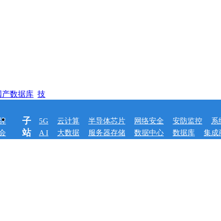
国产数据库
技
子
牌
5G
云计算
半导体芯片
网络安全
安防监控
系
站
会
A I
大数据
服务器存储
数据中心
数据库
集成