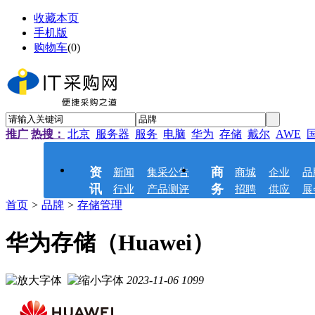
收藏本页
手机版
购物车
(
0
)
推广
热搜：
北京
服务器
服务
电脑
华为
存储
戴尔
AWE
资
商
新闻
集采公告
商城
企业
品
讯
务
行业
产品测评
招聘
供应
展
首页
>
品牌
>
存储管理
华为存储（Huawei）
2023-11-06
1099