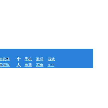
个
统软件
手机
数码
游戏
人
商查询
电脑
家电
APP