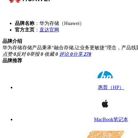
品牌名称
：华为存储（Huawei）
官方主页
：
直达官网
品牌介绍
华为存储存储产品秉承“融合存储,让业务更敏捷”理念，产品线
点赞
0
反对
0
举报
0
收藏
0
评论
0
分享
278
品牌推荐
惠普（HP）
MacBook笔记本