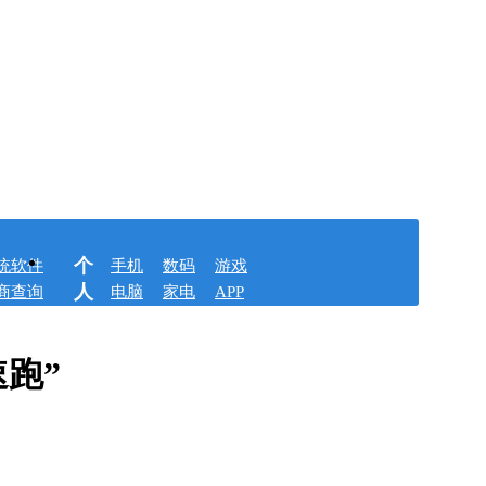
个
统软件
手机
数码
游戏
人
商查询
电脑
家电
APP
跑”