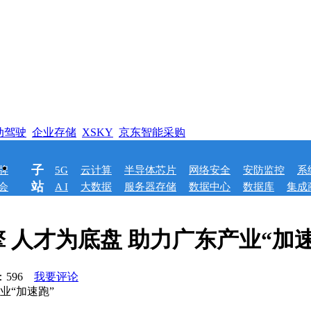
动驾驶
企业存储
XSKY
京东智能采购
子
牌
5G
云计算
半导体芯片
网络安全
安防监控
系
站
会
A I
大数据
服务器存储
数据中心
数据库
集成
 人才为底盘 助力广东产业“加速
：
596
我要评论
业“加速跑”