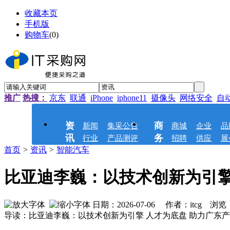
收藏本页
手机版
购物车
(
0
)
推广
热搜：
京东
联通
iPhone
iphone11
摄像头
网络安全
自
资
商
新闻
集采公告
商城
企业
品
讯
务
行业
产品测评
招聘
供应
展
首页
>
资讯
>
智能汽车
比亚迪李巍：以技术创新为引擎
日期：2026-07-06 作者：itcg 浏览
导读：比亚迪李巍：以技术创新为引擎 人才为底盘 助力广东产