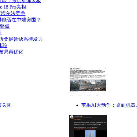
技能，张洪章练太极
18 Pro亮相
直面埃尔法竞争
高亮屏能否在中端突围？
常骄傲
带
星折叠屏暂缺席待发力
体验
场布局再优化
被关闭
苹果AI大动作：桌面机