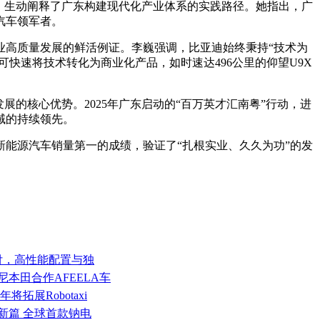
，生动阐释了广东构建现代化产业体系的实践路径。她指出，广
汽车领军者。
制造业高质量发展的鲜活例证。李巍强调，比亚迪始终秉持“技术为
快速将技术转化为商业化产品，如时速达496公里的仰望U9X
的核心优势。2025年广东启动的“百万英才汇南粤”行动，进
域的持续领先。
新能源汽车销量第一的成绩，验证了“扎根实业、久久为功”的发
交付，高性能配置与独
尼本田合作AFEELA车
6年将拓展Robotaxi
新篇 全球首款钠电