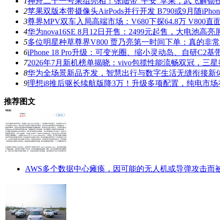
1
神舟二十一号乘组亮相！张陆带“平安”苹果，武飞解锁
2
苹果双版本带摄像头AirPods并行开发 B790或9月随iPhone 
3
尊界MPV双车入局高端市场：V680下探64.8万 V800
4
华为nova16SE 8月12日开售：2499元起售，大电池
5
多位明星种草尊界V800 贾乃亮第一时间下单：真的非
6
iPhone 18 Pro升级：可变光圈、缩小灵动岛、自研C2基
7
2026年7月新机榜单揭晓：vivo包揽性能流畅双冠，三
8
华为全场景新品齐发，智慧出行与数字生活无缝衔接新
9
理想i8推后驱长续航版降3万！升级多项配置，纯电市
推荐图文
AWS多个数据中心瘫痪，因可能的无人机或导弹攻击而