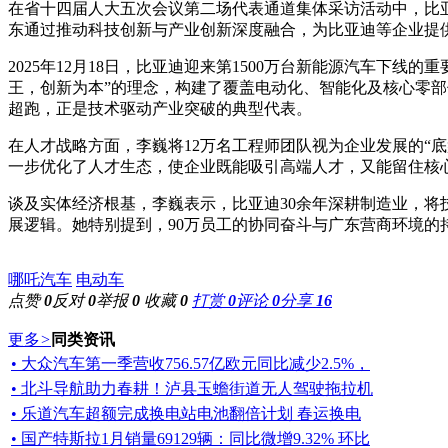
在省十四届人大五次会议第二场代表通道集体采访活动中，比
东通过推动科技创新与产业创新深度融合，为比亚迪等企业提
2025年12月18日，比亚迪迎来第1500万台新能源汽车
王，创新为本”的理念，构建了覆盖电动化、智能化及核心零部
超跑，正是技术驱动产业突破的典型代表。
在人才战略方面，李巍将12万名工程师团队视为企业发展的“底
一步优化了人才生态，使企业既能吸引高端人才，又能留住核
谈及实体经济根基，李巍表示，比亚迪30余年深耕制造业，将
展逻辑。她特别提到，90万员工的协同奋斗与广东营商环境的
哪吒汽车
电动车
点赞
0
反对
0
举报
0
收藏
0
打赏
0
评论
0
分享
16
更多
>
同类资讯
• 大众汽车第一季营收756.57亿欧元同比减少2.5%，
• 北斗导航助力春耕！泸县玉蟾街道无人驾驶拖拉机
• 乐道汽车超额完成换电站电池翻倍计划 春运换电
• 国产特斯拉1月销量69129辆：同比微增9.32% 环比