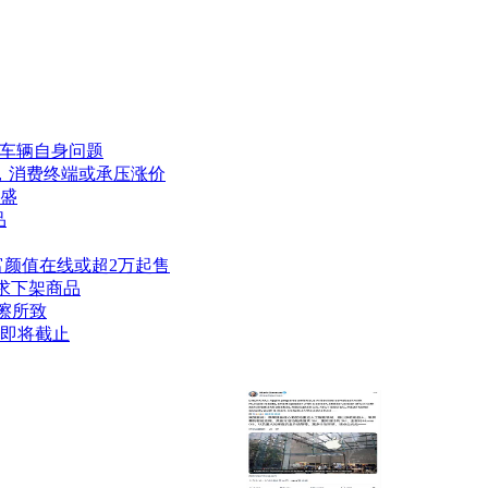
非车辆自身问题
毕，消费终端或承压涨价
正盛
品
色丰富颜值在线或超2万起售
求下架商品
擦所致
签即将截止