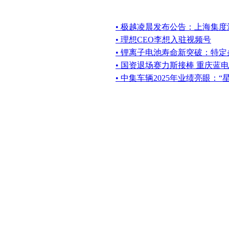
• 极越凌晨发布公告：上海集
• 理想CEO李想入驻视频号
• 锂离子电池寿命新突破：特定
• 国资退场赛力斯接棒 重庆蓝
• 中集车辆2025年业绩亮眼：