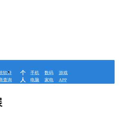
个
统软件
手机
数码
游戏
人
商查询
电脑
家电
APP
展