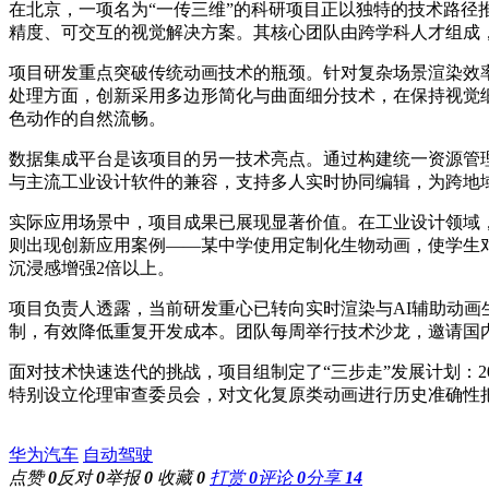
在北京，一项名为“一传三维”的科研项目正以独特的技术路
精度、可交互的视觉解决方案。其核心团队由跨学科人才组成
项目研发重点突破传统动画技术的瓶颈。针对复杂场景渲染效
处理方面，创新采用多边形简化与曲面细分技术，在保持视觉
色动作的自然流畅。
数据集成平台是该项目的另一技术亮点。通过构建统一资源管
与主流工业设计软件的兼容，支持多人实时协同编辑，为跨地
实际应用场景中，项目成果已展现显著价值。在工业设计领域
则出现创新应用案例——某中学使用定制化生物动画，使学生
沉浸感增强2倍以上。
项目负责人透露，当前研发重心已转向实时渲染与AI辅助动画
制，有效降低重复开发成本。团队每周举行技术沙龙，邀请国内
面对技术快速迭代的挑战，项目组制定了“三步走”发展计划：2
特别设立伦理审查委员会，对文化复原类动画进行历史准确性
华为汽车
自动驾驶
点赞
0
反对
0
举报
0
收藏
0
打赏
0
评论
0
分享
14