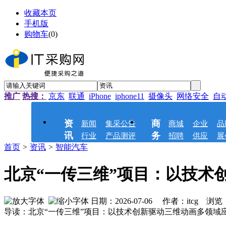
收藏本页
手机版
购物车
(
0
)
推广
热搜：
京东
联通
iPhone
iphone11
摄像头
网络安全
自
资
商
新闻
集采公告
商城
企业
品
讯
务
行业
产品测评
招聘
供应
展
首页
>
资讯
>
智能汽车
北京“一传三维”项目：以技术
日期：2026-07-06 作者：itcg 浏览
导读：北京“一传三维”项目：以技术创新驱动三维动画多领域