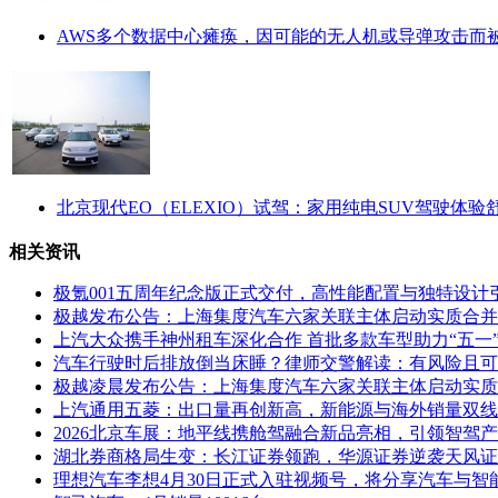
AWS多个数据中心瘫痪，因可能的无人机或导弹攻击而
北京现代EO（ELEXIO）试驾：家用纯电SUV驾驶体验
相关资讯
极氪001五周年纪念版正式交付，高性能配置与独特设计
极越发布公告：上海集度汽车六家关联主体启动实质合并
上汽大众携手神州租车深化合作 首批多款车型助力“五一
汽车行驶时后排放倒当床睡？律师交警解读：有风险且可
极越凌晨发布公告：上海集度汽车六家关联主体启动实质
上汽通用五菱：出口量再创新高，新能源与海外销量双线
2026北京车展：地平线携舱驾融合新品亮相，引领智驾
湖北券商格局生变：长江证券领跑，华源证券逆袭天风证
理想汽车李想4月30日正式入驻视频号，将分享汽车与智