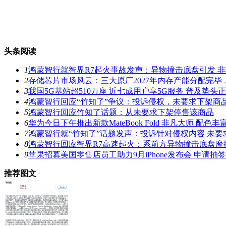
头条阅读
1
鸿蒙智行就智界R7起火事故发声：异物撞击底盘引发 
2
存储芯片市场风云：三大原厂2027年内存产能分配完
3
我国5G基站超510万座 近七成用户享5G服务 普及势头
4
鸿蒙智行回应“竹知了”争议：投诉侵权，未要求下架商
5
鸿蒙智行回应竹知了话题：从未要求下架停售该商品
6
华为今日下午推出新款MateBook Fold 非凡大师 配
7
鸿蒙智行就“竹知了”话题发声：投诉针对侵权内容 未要
8
鸿蒙智行回应智界R7高速起火：系前方异物撞击底盘摩
9
苹果招募美国零售店员工助力9月iPhone发布会 申请抽
推荐图文