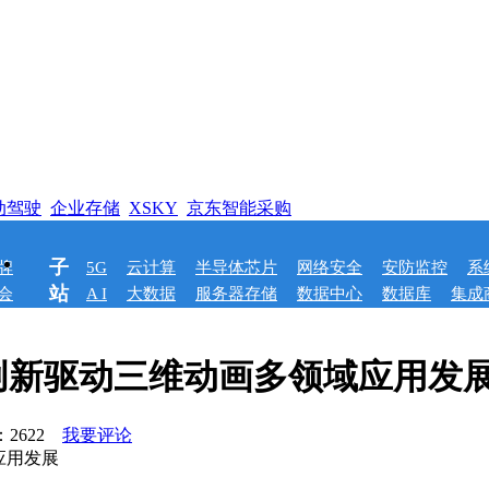
动驾驶
企业存储
XSKY
京东智能采购
子
牌
5G
云计算
半导体芯片
网络安全
安防监控
系
站
会
A I
大数据
服务器存储
数据中心
数据库
集成
创新驱动三维动画多领域应用发
：
2622
我要评论
应用发展