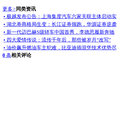
更多
>
同类资讯
• 极越发布公告：上海集度汽车六家关联主体启动实
• 湖北券商格局生变：长江证券领跑，华源证券逆袭
• 新一代迈巴赫S级轿车中国首秀，李德思履新奔驰
• 四大爱情传说：流传千年后，那些被岁月“改写”
• 油价飙升燃油车主犯难，比亚迪插混凭技术优势尽
0
条
相关评论