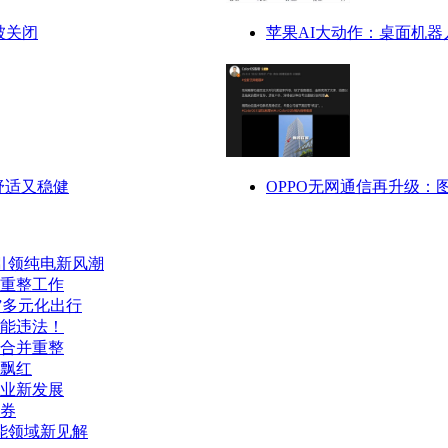
被关闭
苹果AI大动作：桌面机
舒适又稳健
OPPO无网通信再升级
引领纯电新风潮
重整工作
”多元化出行
能违法！
合并重整
飘红
产业新发展
券
能领域新见解