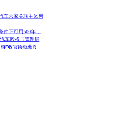
度汽车六家关联主体启
条件下可用500年，
电汽车股权与管理层
“星链”收官绘就蓝图