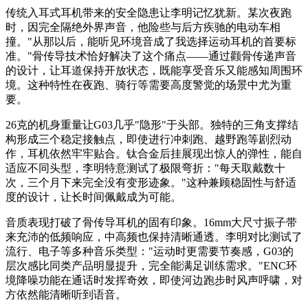
传统入耳式耳机带来的安全隐患让李明记忆犹新。某次夜跑
时，因完全隔绝外界声音，他险些与后方疾驰的电动车相
撞。"从那以后，能听见环境音成了我选择运动耳机的首要标
准。"骨传导技术恰好解决了这个痛点——通过颧骨传递声音
的设计，让耳道保持开放状态，既能享受音乐又能感知周围环
境。这种特性在夜跑、骑行等需要高度警觉的场景中尤为重
要。
26克的机身重量让G03几乎"隐形"于头部。独特的三角支撑结
构形成三个稳定接触点，即使进行冲刺跑、越野跑等剧烈动
作，耳机依然牢牢贴合。钛合金后挂展现出惊人的弹性，能自
适应不同头型，李明特意测试了极限弯折："每天取戴数十
次，三个月下来完全没有变形迹象。"这种兼顾稳固性与舒适
度的设计，让长时间佩戴成为可能。
音质表现打破了骨传导耳机的固有印象。16mm大尺寸振子带
来充沛的低频响应，中高频也保持清晰通透。李明对比测试了
流行、电子等多种音乐类型："运动时更需要节奏感，G03的
层次感比同类产品明显提升，完全能满足训练需求。"ENC环
境降噪功能在通话时发挥奇效，即使河边跑步时风声呼啸，对
方依然能清晰听到语音。