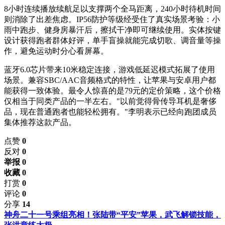
8小时连续播放续航足以支撑两个全马距离，240小时待机时间
则消除了出差焦虑。IP56防护等级经受住了真实场景考验：小
雨中跑步、健身房暴汗后，擦拭干净即可继续使用。实体按键
设计获得跑者群体好评，单手盲操就能完成切歌、调音量等操
作，避免运动时分心看屏幕。
蓝牙6.0芯片带来10米稳定连接，游戏低延迟模式拓展了使用
场景。兼容SBC/AAC音频格式的特性，让苹果与安卓用户都
能获得一致体验。最令人惊喜的是79元的定价策略，这个价格
仅相当于同类产品的一半左右。"以前觉得骨传导耳机是奢侈
品，现在普通跑者也能轻松拥有。"李明表示已经向跑团成员
集体推荐这款产品。
点赞
0
反对
0
举报 0
收藏 0
打赏
0
评论
0
分享
14
神舟二十一号乘组亮相！张陆带“平安”苹果，武飞解锁技能，