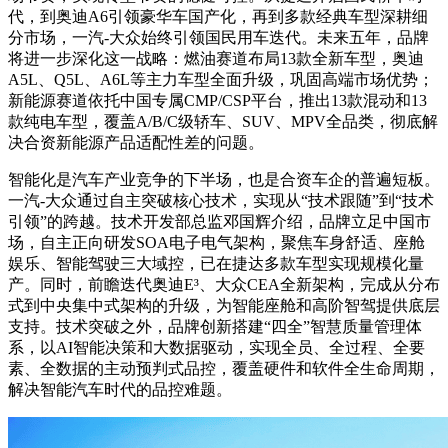
代，到奥迪A6引领豪华车国产化，再到多款经典车型深耕细
分市场，一汽-大众始终引领国民用车迭代。未来五年，品牌
将进一步深化这一战略：燃油赛道布局13款全新车型，奥迪
A5L、Q5L、A6L等主力车型全面升级，巩固高端市场优势；
新能源赛道依托中国专属CMP/CSP平台，推出13款混动和13
款纯电车型，覆盖A/B/C级轿车、SUV、MPV全品类，彻底解
决合资新能源产品适配性差的问题。
智能化是汽车产业竞争的下半场，也是合资车企的普遍短板。
一汽-大众通过自主突破核心技术，实现从“技术跟随”到“技术
引领”的跨越。技术开发部总监邓国辉介绍，品牌立足中国市
场，自主正向研发SOA电子电气架构，聚焦车身舒适、座舱
娱乐、智能驾驶三大域控，已在捷达多款车型实现规模化量
产。同时，前瞻迭代奥迪E³、大众CEA全新架构，完成从分布
式到中央集中式架构的升级，为智能座舱和高阶智驾提供底层
支持。技术突破之外，品牌创新搭建“四全”智慧质量管理体
系，以AI智能决策和大数据驱动，实现全员、全过程、全要
素、全数据的主动预判式品控，覆盖硬件和软件全生命周期，
解决智能汽车时代的品控难题。