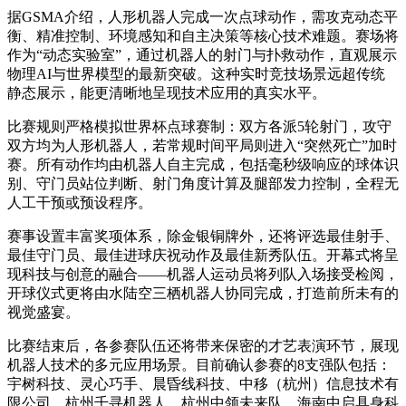
据GSMA介绍，人形机器人完成一次点球动作，需攻克动态平
衡、精准控制、环境感知和自主决策等核心技术难题。赛场将
作为“动态实验室”，通过机器人的射门与扑救动作，直观展示
物理AI与世界模型的最新突破。这种实时竞技场景远超传统
静态展示，能更清晰地呈现技术应用的真实水平。
比赛规则严格模拟世界杯点球赛制：双方各派5轮射门，攻守
双方均为人形机器人，若常规时间平局则进入“突然死亡”加时
赛。所有动作均由机器人自主完成，包括毫秒级响应的球体识
别、守门员站位判断、射门角度计算及腿部发力控制，全程无
人工干预或预设程序。
赛事设置丰富奖项体系，除金银铜牌外，还将评选最佳射手、
最佳守门员、最佳进球庆祝动作及最佳新秀队伍。开幕式将呈
现科技与创意的融合——机器人运动员将列队入场接受检阅，
开球仪式更将由水陆空三栖机器人协同完成，打造前所未有的
视觉盛宴。
比赛结束后，各参赛队伍还将带来保密的才艺表演环节，展现
机器人技术的多元应用场景。目前确认参赛的8支强队包括：
宇树科技、灵心巧手、晨昏线科技、中移（杭州）信息技术有
限公司、杭州千寻机器人、杭州中领未来队、海南中启具身科