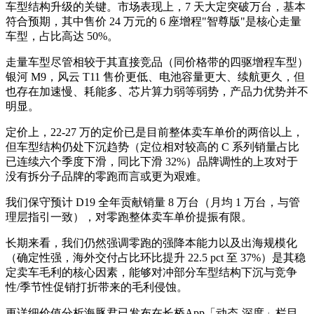
车型结构升级的关键。市场表现上，7 天大定突破万台，基本
符合预期，其中售价 24 万元的 6 座增程"智尊版"是核心走量
车型，占比高达 50%。
走量车型尽管相较于其直接竞品（同价格带的四驱增程车型）
银河 M9，风云 T11 售价更低、电池容量更大、续航更久，但
也存在加速慢、耗能多、芯片算力弱等弱势，产品力优势并不
明显。
定价上，22-27 万的定价已是目前整体卖车单价的两倍以上，
但车型结构仍处下沉趋势（定位相对较高的 C 系列销量占比
已连续六个季度下滑，同比下滑 32%）品牌调性的上攻对于
没有拆分子品牌的零跑而言或更为艰难。
我们保守预计 D19 全年贡献销量 8 万台（月均 1 万台，与管
理层指引一致），对零跑整体卖车单价提振有限。
长期来看，我们仍然强调零跑的强降本能力以及出海规模化
（确定性强，海外交付占比环比提升 22.5 pct 至 37%）是其稳
定卖车毛利的核心因素，能够对冲部分车型结构下沉与竞争
性/季节性促销打折带来的毛利侵蚀。
更详细价值分析海豚君已发布在长桥App「动态-深度」栏目