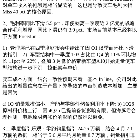
对单车收入的拖累是相当显著的，这也是导致卖车毛利大幅
Miss 40 pct 的核心原因。
2、毛利率同比下滑 5.5 pct，即便剥离一季度近 2 亿元的战略
合作毛利增厚，同比下滑仍有 3.9 pct。市场目前基本已经将以
下方面 Priced-in：
1）管理层已在四季度财报会中给出了因 Q1 淡季而环比下滑
的指引；2）车型结构中一季度 T03 占比由 Q4 的 11% 环比增
长 11pct 至 22%，叠加 3 月低价格带新车型A10开始走量使车
型结构进一步下沉，拉低卖车单价。
卖车成本方面，结合一致性预期来看，基本 In-line。公司对此
给出的增量信息在于产量下降导致的单台制造成本增加，主要
是因为：
a) 1Q 销量规模偏小、产能与零部件储备利用率下降; b) 1Q26
原材料价格上行，因 4Q25 已提前备货影响有限。但海豚君合
理推测，电池原材料涨价的影响仍然难以避免。
3.二季度指引乐观：零跑销量指引 24-25 万辆，结合 4 月 7.1
万辆的数据，相当于 5-6 月平均月销量 8.7 万辆，销量指引非