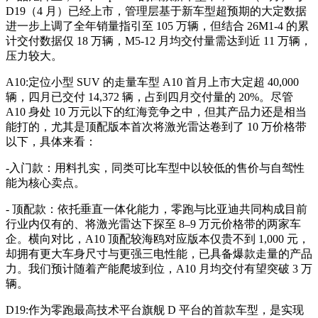
D19（4 月）已经上市，管理层基于新车型超预期的大定数据
进一步上调了全年销量指引至 105 万辆，但结合 26M1-4 的累
计交付数据仅 18 万辆，M5-12 月均交付量需达到近 11 万辆，
压力较大。
A10:定位小型 SUV 的走量车型 A10 首月上市大定超 40,000
辆，四月已交付 14,372 辆，占到四月交付量的 20%。尽管
A10 身处 10 万元以下的红海竞争之中，但其产品力还是相当
能打的，尤其是顶配版本首次将激光雷达卷到了 10 万价格带
以下，具体来看：
-入门款：用料扎实，同类可比车型中以较低的售价与自驾性
能为核心卖点。
- 顶配款：依托垂直一体化能力，零跑与比亚迪共同构成目前
行业内仅有的、将激光雷达下探至 8–9 万元价格带的两家车
企。横向对比，A10 顶配较海鸥对应版本仅贵不到 1,000 元，
却拥有更大车身尺寸与更强三电性能，已具备爆款走量的产品
力。我们预计随着产能爬坡到位，A10 月均交付有望突破 3 万
辆。
D19:作为零跑最高技术平台旗舰 D 平台的首款车型，是实现