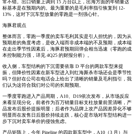
常不错。出口销量上调到 15 万台以上，出海方面的年销量达
标基本是在预期内的。最为重要的是毛利率指引恢复到 12-
13%，这对下沉车型放量的零跑是一剂强心针。
海豚君观点
整体而言，零跑一季度的卖车毛利其实是引人担忧的，因为从
预期差的角度考虑，是收入端而非成本端的不及预期，成本端
在走出季节性因素后，海豚君预期回弹会相当迅速（零跑的成
本控制能力强，详见 4Q25 的财报分析）。
收入侧，车型结构的下沉需要依靠 D 平台的两款车型来提
振，但降价性因素在新车型进入到红海厮杀市场还会是季节性
吗？但好在公司在电话会上给出了清晰的销量及毛利指引，我
们认为这符合我们对公司的长期预期。
一季度零跑进入产品周期，A10、D19依次发布，从市场反应
来看呈现分化，前者作为百万销量目标支柱放量前景清晰，产
品发布后股价提振明显；后者作为品牌上攻产品因差异化不够
明显而在发售日后股价持续走跌，核心是市场对车型结构进一
步下沉对卖车单价的侵蚀焦虑。
产品矩阵上，今年 Pipeline 的四款新车型中，A10（3 月）与