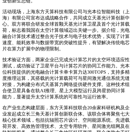
业创新生态链。
活动现场，上海东方天算科技有限公司与光本位智能科技（上
海）有限公司宣布达成战略合作，共同成立天基光计算创新中
心。双方将联合研发全球首颗天基光计算卫星及首个光计算载
荷，标志着我国在太空计算领域迈出关键一步。据介绍，光电
融合计算技术通过整合光子技术与电子技术优势，实现了计算
速度、能耗效率与数据带宽的突破性提升，有望解决传统电芯
片在算力扩展中的物理限制。
技术验证方面，两家企业已完成光计算芯片的太空环境适应性
测试，成功验证了卫星平台与计算芯片的协同工作能力。光本
位科技提供的光电融合计算卡单卡算力达300TOPS，支持多精
度推理运算，其搭载的光计算载荷可与星间激光通信系统无缝
对接，为构建分布式天基算力网络提供硬件支撑。这种技术组
合使卫星具备在轨AI推理、星上大模型运行及跨星协同计算
能力，显著提升太空计算系统的可靠性与运行效率。
在产业生态构建层面，东方天算科技联合20余家科研机构及企
业发起成立长三角天基计算创新联合体。该联合体将聚焦七大
核心技术领域，包括抗辐照芯片设计、空间能源系统、先进载
荷开发、高效热管理技术、太空专用软件、星间激光组网及在