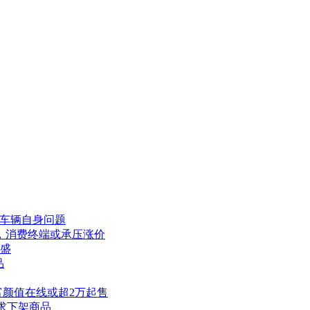
非车辆自身问题
毕，消费终端或承压涨价
正盛
品
色丰富颜值在线或超2万起售
求下架商品