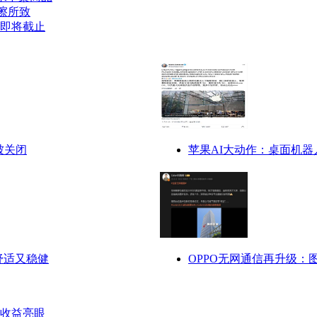
擦所致
签即将截止
被关闭
苹果AI大动作：桌面机
舒适又稳健
OPPO无网通信再升级
收益亮眼