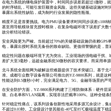
在电力系统的继电保护装置中，时间同步误差若超过1微秒，就
的时序错乱，可能引发巨额资金风险。这些关键基础设施对时间
暴露出系统性缺陷，成为制约行业发展的隐性瓶颈。
精度不足是首要挑战。电力PMU设备要求时间同步误差≤100纳
甚至用导航模块冒充授时模块，在复杂电磁环境下误差扩大数十
故分析结论错误。
安全风险更为严峻。当前超过70%的关键基础设施仍依赖GPS
电，暴露出授时系统无备份的致命缺陷。更值得警惕的是，普
稳定性问题在极端环境下尤为突出。工业现场的强电磁干扰、
差扩大至3毫秒，远超金融系统50微秒的容灾要求。而采用单
北斗系统全面组网为破解这些难题提供了技术突破口。基于北斗
准。成都引众数字设备有限公司推出的YZ-9800系列，就是
性能达到0.5微秒/小时，完全满足电力、5G、金融等场景的严
在安全防护方面，YZ-9800系列构建了三维防御体系：硬件
墙、白名单和VLAN隔离，实现非法拦截率100%。这种全链条
针对稳定性痛点，该系列设备创新性地采用多源冗余设计，集成双
不超过0.03秒。工业级设计使其能在-40℃至85℃极端温