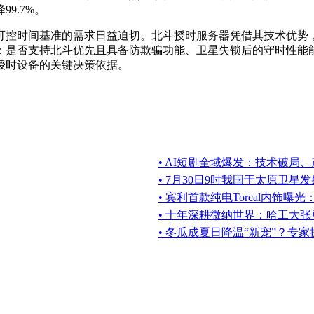
9.7%。
可控时间基准的需求日益迫切。北斗授时服务器凭借其技术优势
是否支持北斗优先且具备防欺骗功能、卫星失锁后的守时性能能
授时设备的关键决策依据。
• AI短剧全域爆发：技术破局
• 7月30日9时我国于太原卫
• 宾利首款纯电Torcal内饰
• 十年深耕微纳世界：哈工大张
• 冬瓜成夏日降温“新宠”？专