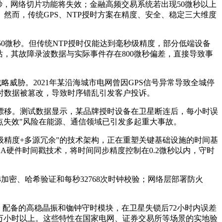
秒，网络切片功能将失效；金融高频交易系统若出现50微秒以上
然而，传统GPS、NTP授时方案在精度、安全、稳定三大维度
≤50微秒。但传统NTP授时仅能达到毫秒级精度，部分低端设备
，其故障录波数据与实际事件存在800微秒偏差，直接导致事
威胁。2021年某沿海城市电网曾因GPS信号异常导致全城停
时数据被篡改，导致时序错乱引发客户投诉。
漂移。测试数据显示，某品牌授时设备在卫星断连后，每小时误
点失效"风险在能源、通信领域已引发多起重大事故。
级精度+多源冗余"的技术架构，正在重塑关键基础设施的时间基
GA硬件时间戳技术，将时间同步精度控制在0.2微秒以内，守时
加密、哈希验证和每秒32768次时钟校验；网络层部署防火
。
换。配备的高稳晶振和铷钟守时模块，在卫星失锁后72小时内误差
10万小时以上。这些特性在国家电网、证券交易所等场景的实地验