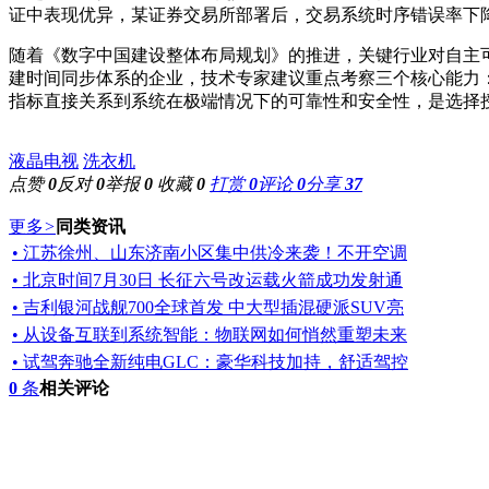
证中表现优异，某证券交易所部署后，交易系统时序错误率下降9
随着《数字中国建设整体布局规划》的推进，关键行业对自主
建时间同步体系的企业，技术专家建议重点考察三个核心能力：
指标直接关系到系统在极端情况下的可靠性和安全性，是选择
液晶电视
洗衣机
点赞
0
反对
0
举报
0
收藏
0
打赏
0
评论
0
分享
37
更多
>
同类资讯
• 江苏徐州、山东济南小区集中供冷来袭！不开空调
• 北京时间7月30日 长征六号改运载火箭成功发射通
• 吉利银河战舰700全球首发 中大型插混硬派SUV亮
• 从设备互联到系统智能：物联网如何悄然重塑未来
• 试驾奔驰全新纯电GLC：豪华科技加持，舒适驾控
0
条
相关评论