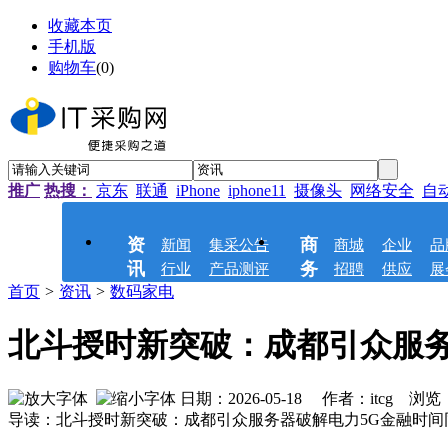
收藏本页
手机版
购物车
(
0
)
推广
热搜：
京东
联通
iPhone
iphone11
摄像头
网络安全
自
资
商
新闻
集采公告
商城
企业
品
讯
务
行业
产品测评
招聘
供应
展
首页
>
资讯
>
数码家电
北斗授时新突破：成都引众服务
日期：2026-05-18 作者：itcg 浏览
导读：北斗授时新突破：成都引众服务器破解电力5G金融时间