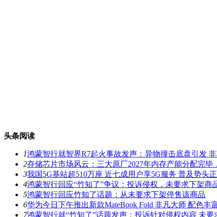
头条阅读
1
鸿蒙智行就智界R7起火事故发声：异物撞击底盘引发 
2
存储芯片市场风云：三大原厂2027年内存产能分配完
3
我国5G基站超510万座 近七成用户享5G服务 普及势头
4
鸿蒙智行回应“竹知了”争议：投诉侵权，未要求下架商
5
鸿蒙智行回应竹知了话题：从未要求下架停售该商品
6
华为今日下午推出新款MateBook Fold 非凡大师 配
7
鸿蒙智行就“竹知了”话题发声：投诉针对侵权内容 未要