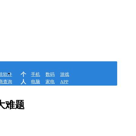
个
统软件
手机
数码
游戏
人
商查询
电脑
家电
APP
大难题