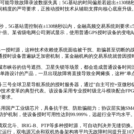
可能导致故障录波数据失真；5G基站的时间偏差若超出±130纳
精度的严苛要求，正推动授时技术从辅助支撑向核心底座升级。
秒，5G基站需控制在±130纳秒以内，金融高频交易系统则要求
倍。某省级电网公司测试显示，使用普通GPS授时设备的变电站
单一授时源，这种技术依赖使系统面临被干扰、欺骗甚至切断的战略
通授时设备普遍缺乏加密机制，某金融机构的交易系统就曾因授
城市峡谷的信号遮挡、卫星失锁等场景，都会造成普通设备时间
源单路设计的产品，一旦出现故障将直接导致全网瘫痪，这种"单
三号全球卫星导航系统的授时服务器，通过"自主可控+亚微秒
这种技术变革的典型代表。该设备采用专业授时级北斗模块配合FP
苛要求。
层采用国产工业级芯片，具备抗干扰、防欺骗能力；协议层实施SM4
防护机制，使设备授时可用性达到99.999%，远超行业平均水平
北斗、IRIG-B、PTP等多种授时源，可自动判决并无缝切
度下稳定运行，双电源冗余和双机热备架构将平均无故障时间提升至