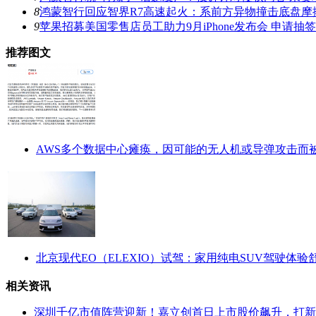
8
鸿蒙智行回应智界R7高速起火：系前方异物撞击底盘摩
9
苹果招募美国零售店员工助力9月iPhone发布会 申请抽
推荐图文
AWS多个数据中心瘫痪，因可能的无人机或导弹攻击而
北京现代EO（ELEXIO）试驾：家用纯电SUV驾驶体验
相关资讯
深圳千亿市值阵营迎新！嘉立创首日上市股价飙升，打新