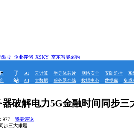
动驾驶
企业存储
XSKY
京东智能采购
子
牌
5G
云计算
半导体芯片
网络安全
安防监控
系
站
会
A I
大数据
服务器存储
数据中心
数据库
集成
器破解电力5G金融时间同步三
：
977
我要评论
同步三大难题