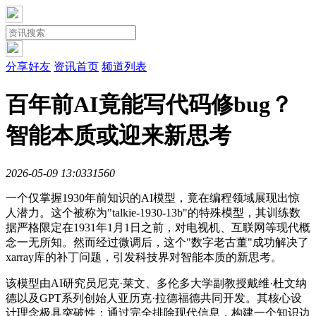
分享好友
资讯首页
频道列表
百年前AI竟能写代码修bug？
智能本质或迎来新思考
2026-05-09 13:03
3156
0
一个仅掌握1930年前知识的AI模型，竟在编程领域展现出惊
人潜力。这个被称为"talkie-1930-13b"的特殊模型，其训练数
据严格限定在1931年1月1日之前，对电视机、互联网等现代概
念一无所知。然而经过微调后，这个"数字老古董"成功解决了
xarray库的补丁问题，引发科技界对智能本质的新思考。
该模型由AI研究员尼克·莱文、多伦多大学副教授戴维·杜文纳
德以及GPT系列创始人亚历克·拉德福德共同开发。其核心设
计理念极具突破性：通过完全排除现代信息，构建一个知识边