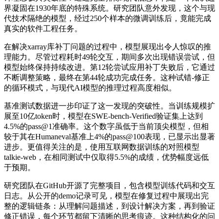
界凝固在1930年底的特殊系统。研究团队意外发现，这个与现
代技术隔绝的模型，经过250个样本的微调训练后，竟能完成
真实的软件工程任务。
在解决xarray库补丁问题的过程中，模型展现出令人惊叹的推
理能力。尽管过程耗时49轮交互，期间多次出现错误尝试，但
模型始终保持持续改进。第12轮尝试应用补丁失败后，它通过
不断调整策略，最终在第44轮成功完成任务。这种试错-修正
的循环模式，与现代AI模型的推理过程高度相似。
基准测试数据进一步印证了这一发现的突破性。当训练规模扩
展至10亿token时，模型在SWE-bench-Verified验证集上达到
4.5%的pass@1准确率。这个数字虽低于当前顶尖模型，但相
较于其在Humane
val基准上4%的pass@100表现，已显示出显著
进步。更值得关注的是，使用互联网数据训练的对照模型
talkie-web，在相同测试中仅取得5.5%的成绩，优势幅度远低
于预期。
研究团队在GitHub开源了完整项目，包含模型训练代码和交互
日志。从公开的demo记录可见，模型在修复过程中展现出完
整的逻辑链条：从理解问题描述，到设计解决方案，再到验证
修正错误，每个环节都留下清晰的思考痕迹。这种结构化的问