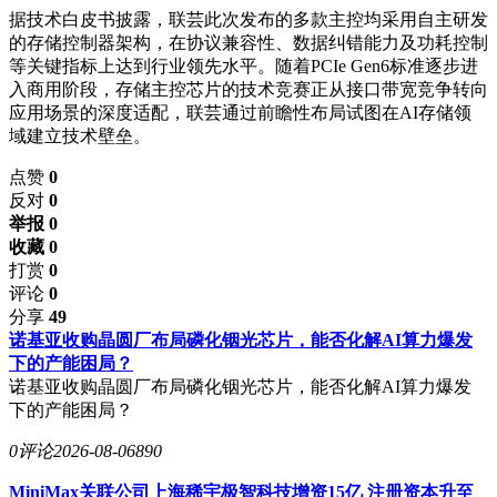
据技术白皮书披露，联芸此次发布的多款主控均采用自主研发
的存储控制器架构，在协议兼容性、数据纠错能力及功耗控制
等关键指标上达到行业领先水平。随着PCIe Gen6标准逐步进
入商用阶段，存储主控芯片的技术竞赛正从接口带宽竞争转向
应用场景的深度适配，联芸通过前瞻性布局试图在AI存储领
域建立技术壁垒。
点赞
0
反对
0
举报 0
收藏 0
打赏
0
评论
0
分享
49
诺基亚收购晶圆厂布局磷化铟光芯片，能否化解AI算力爆发
下的产能困局？
诺基亚收购晶圆厂布局磷化铟光芯片，能否化解AI算力爆发
下的产能困局？
0评论
2026-08-06
890
MiniMax关联公司上海稀宇极智科技增资15亿 注册资本升至