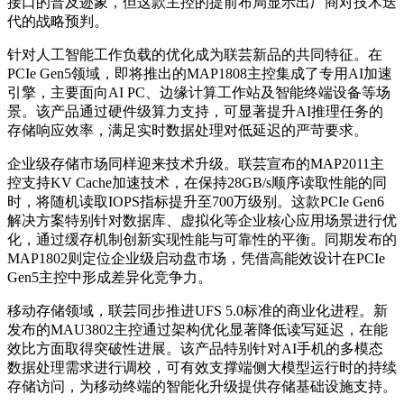
接口的普及迹象，但这款主控的提前布局显示出厂商对技术迭
代的战略预判。
针对人工智能工作负载的优化成为联芸新品的共同特征。在
PCIe Gen5领域，即将推出的MAP1808主控集成了专用AI加速
引擎，主要面向AI PC、边缘计算工作站及智能终端设备等场
景。该产品通过硬件级算力支持，可显著提升AI推理任务的
存储响应效率，满足实时数据处理对低延迟的严苛要求。
企业级存储市场同样迎来技术升级。联芸宣布的MAP2011主
控支持KV Cache加速技术，在保持28GB/s顺序读取性能的同
时，将随机读取IOPS指标提升至700万级别。这款PCIe Gen6
解决方案特别针对数据库、虚拟化等企业核心应用场景进行优
化，通过缓存机制创新实现性能与可靠性的平衡。同期发布的
MAP1802则定位企业级启动盘市场，凭借高能效设计在PCIe
Gen5主控中形成差异化竞争力。
移动存储领域，联芸同步推进UFS 5.0标准的商业化进程。新
发布的MAU3802主控通过架构优化显著降低读写延迟，在能
效比方面取得突破性进展。该产品特别针对AI手机的多模态
数据处理需求进行调校，可有效支撑端侧大模型运行时的持续
存储访问，为移动终端的智能化升级提供存储基础设施支持。