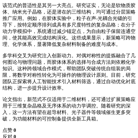
该范式的普适性是其另一大亮点。研究证实，无论是软物质胶
体、纳米光子晶格，还是潜在的三维结构，均可通过分层策略
推广应用。例如，在胶体实验中，粒子在声-光耦合光镊的引
导下，按特定顺序排列成具有多尺度特性的复杂晶格；在分子
动力学模拟中，系统通过减少锚定点，为自由粒子保留连通空
间，使其能高效完成结构演化。这些成果显示，新策略可跨物
理、化学体系，显著降低复杂材料制备的难度与成本。
多学科交叉为研究注入创新动力。对偶对称性的提炼融合了几
何图论与物理问题，而胶体体系的选择与合成方法则依赖化学
知识。这种跨领域合作模式，帮助团队突破传统自组装的局
限，将数学对称性转化为可操作的物理设计原则。目前，研究
团队正探索将人工智能技术引入材料筛选，通过自动优化衬底
结构，进一步提升设计效率。
论文指出，新范式不仅适用于二维材料，还可通过扩展策略应
用于三维复杂晶格及无序体系的动力学调控。随着研究的深
入，这一方法有望在超导材料、光子器件等领域催生更多突
破，为功能材料的可控制备提供全新工具箱。
点赞
0
反对
0