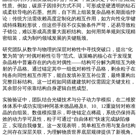
性质。例如，碳原子因排列方式不同，可形成坚硬透明的钻石
或柔软导电的石墨。然而，自下而上组装复杂晶格长期面临悖
论：传统方法需依赖高度定制化的相互作用，如方向性化学键
或特殊颗粒形状，但这些手段不仅实验条件严苛，还易导致粒
子错位，难以形成高质量大面积结构。如何用简单规则实现精
密组装，成为制约领域发展的关键瓶颈。
研究团队从数学与物理的深层对称性中寻找突破口，提出“化
繁为简”的“对偶对称性引导”范式。该策略的核心在于发现复
杂晶格中普遍存在的内在对偶性——结构可分解为两组互为映
射的子晶格。通过锚定其中一组低对称性子晶格，剩余粒子在
纯各向同性相互作用下，能自发填补至互补位置，最终重构出
完整目标结构。这一过程如同搭建建筑时仅需固定关键支柱，
其余部分可依靠结构自身逻辑自然成型。
实验验证中，团队结合光镊技术与分子动力学模拟，在二维胶
体体系中成功实现9种阿基米德晶格及8、10、12重旋转对称准
晶的自组装。数值模拟显示，即使锚定点稀疏，系统仍保持高
效的动力学可及性，粒子可通过“自由体积”快速完成缺陷修
正，实现自我修复。这一发现表明，简单相互作用与复杂结构
之间存在深层关联，为理解物质世界底层规律提供了新视角。