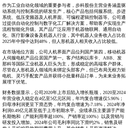
作为工业自动化领域的重要参与者，步科股份主营业务涵盖驱
动系统与控制系统的研发生产，核心产品包括伺服系统、步进
系统、低压变频器及人机界面、可编程逻辑控制器等。公司通
过提供自动化控制与数字化工厂解决方案，帮助客户实现生产
流程智能化升级。其产品广泛应用于机器物联网、通用自动
化、医疗影像设备及机器人行业，其中机器人业务收入占比在
2025年中报中达到48%，但人形机器人相关收入占比较低。
在市场地位方面，公司人机界面产品位列国产第四，移动机器
人伺服电机产品位居国产第一。客户结构以库卡、ABB、发
那科等国际工业机器人巨头为主，形成稳定的高端客户群体。
尽管在人形机器人领域尚未绑定头部客户，但已布局无框力矩
电机、灵巧手配套产品并获得小批量样品订单，为未来业务拓
展埋下伏笔。
财务数据显示，公司2020年上市后陷入增长瓶颈，2020至2024
年营业收入稳定在4亿至5亿元区间，年均复合增速仅5.96%；
归母净利润更呈下滑态势，年均复合增速为-7.18%，2024年净
利润0.49亿元甚至低于上市初期水平。业绩承压主要源于产能
长期饱和（产能利用率超100%、产销率近100%）以及营销与
研发投入增加。2024年公司毛利率同比下滑约2%，销售及研