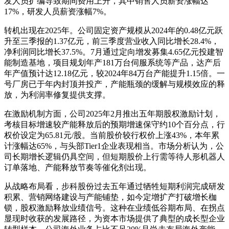
发人员扩编导致期间费用上升，其中销售人员薪资涨幅达
17%，研发人员薪资涨幅7%。
转机出现在2025年。公司固定资产规模从2024年的0.48亿元跃
升至三季报的1.37亿元，前三季度营业收入同比增长28.4%，
净利润同比增长37.5%。7月通过定向增发募集4.65亿元投建智
能制造基地，项目规划年产181万台伺服系统等产品，达产后
年产值预计达12.18亿元，较2024年84万台产能提升1.15倍。一
号厂房已于年内封顶并投产，产能瓶颈的缓解与规模效应的释
放，为利润率修复提供支撑。
在激励机制方面，公司2025年2月推出五年期股权激励计划，
考核目标增速较产能释放后的预期增速保守约10个百分点，行
权价设定为65.81元/股。当前股价较行权价上涨43%，本年累
计涨幅达65%，与头部Tier1企业表现相当。市场分析认为，公
司长期增长逻辑仍具空间，但短期股价上行需等待人形机器人
订单落地、产能释放节奏等催化剂出现。
从战略布局看，步科股份过去五年通过牺牲短期利润完成研发
积累、营销网络建设与产能铺垫，如今定增扩产打破增长枷
锁，股权激励释放业绩信号。这种在业绩低谷期布局、在拐点
显现时收获的发展路径，为资本市场提供了典型的成长型企业