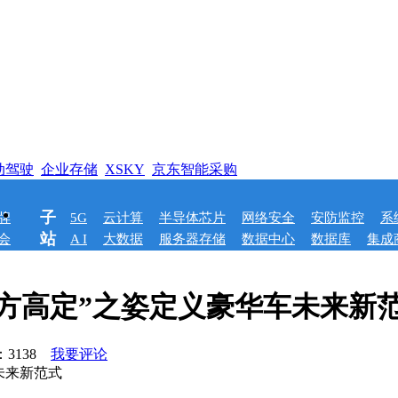
动驾驶
企业存储
XSKY
京东智能采购
子
牌
5G
云计算
半导体芯片
网络安全
安防监控
系
站
会
A I
大数据
服务器存储
数据中心
数据库
集成
东方高定”之姿定义豪华车未来新
：
3138
我要评论
未来新范式