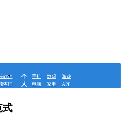
个
统软件
手机
数码
游戏
人
商查询
电脑
家电
APP
范式