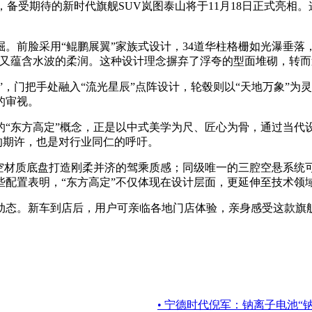
备受期待的新时代旗舰SUV岚图泰山将于11月18日正式亮相
。前脸采用“鲲鹏展翼”家族式设计，34道华柱格栅如光瀑垂落
，又蕴含水波的柔润。这种设计理念摒弃了浮夸的型面堆砌，转
”，门把手处融入“流光星辰”点阵设计，轮毂则以“天地万象”
的审视。
“东方高定”概念，正是以中式美学为尺、匠心为骨，通过当代设
的期许，也是对行业同仁的呼吁。
空材质底盘打造刚柔并济的驾乘质感；同级唯一的三腔空悬系统
配置表明，“东方高定”不仅体现在设计层面，更延伸至技术领
动态。新车到店后，用户可亲临各地门店体验，亲身感受这款旗舰
• 宁德时代倪军：钠离子电池“