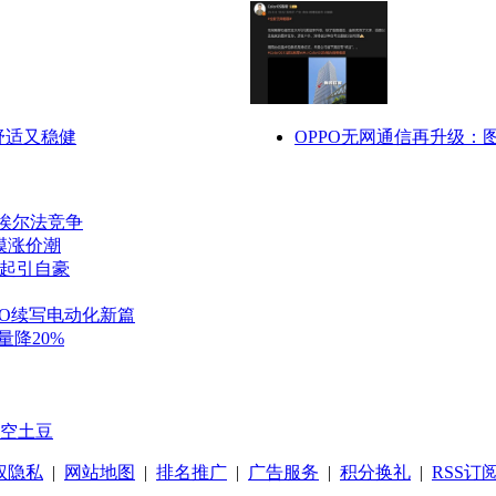
舒适又稳健
OPPO无网通信再升级
面埃尔法竞争
模涨价潮
崛起引自豪
TO续写电动化新篇
量降20%
空土豆
权隐私
|
网站地图
|
排名推广
|
广告服务
|
积分换礼
|
RSS订