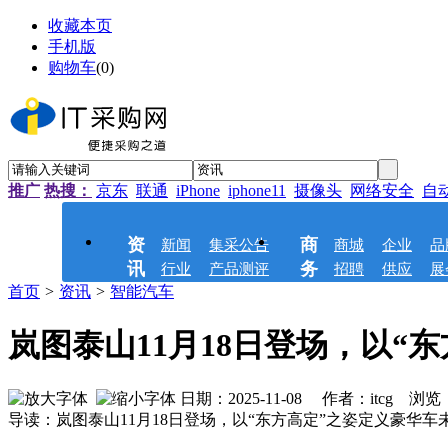
收藏本页
手机版
购物车
(
0
)
推广
热搜：
京东
联通
iPhone
iphone11
摄像头
网络安全
自
资
商
新闻
集采公告
商城
企业
品
讯
务
行业
产品测评
招聘
供应
展
首页
>
资讯
>
智能汽车
岚图泰山11月18日登场，以“
日期：2025-11-08 作者：itcg 浏览
导读：岚图泰山11月18日登场，以“东方高定”之姿定义豪华车