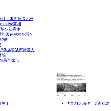
技能，张洪章练太极
18 Pro亮相
直面埃尔法竞争
高亮屏能否在中端突围？
常骄傲
带
星折叠屏暂缺席待发力
体验
场布局再优化
被关闭
苹果AI大动作：桌面机