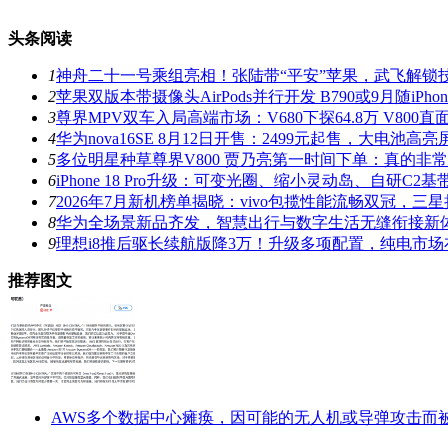
头条阅读
1
神舟二十一号乘组亮相！张陆带“平安”苹果，武飞解锁
2
苹果双版本带摄像头AirPods并行开发 B790或9月随iPhone 
3
尊界MPV双车入局高端市场：V680下探64.8万 V800
4
华为nova16SE 8月12日开售：2499元起售，大电池
5
多位明星种草尊界V800 贾乃亮第一时间下单：真的非
6
iPhone 18 Pro升级：可变光圈、缩小灵动岛、自研C2基
7
2026年7月新机榜单揭晓：vivo包揽性能流畅双冠，三
8
华为全场景新品齐发，智慧出行与数字生活无缝衔接新
9
理想i8推后驱长续航版降3万！升级多项配置，纯电市
推荐图文
AWS多个数据中心瘫痪，因可能的无人机或导弹攻击而