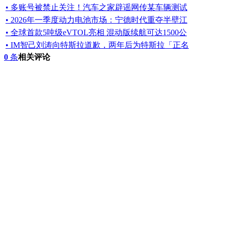
• 多账号被禁止关注！汽车之家辟谣网传某车辆测试
• 2026年一季度动力电池市场：宁德时代重夺半壁江
• 全球首款5吨级eVTOL亮相 混动版续航可达1500公
• IM智己刘涛向特斯拉道歉，两年后为特斯拉「正名
0
条
相关评论