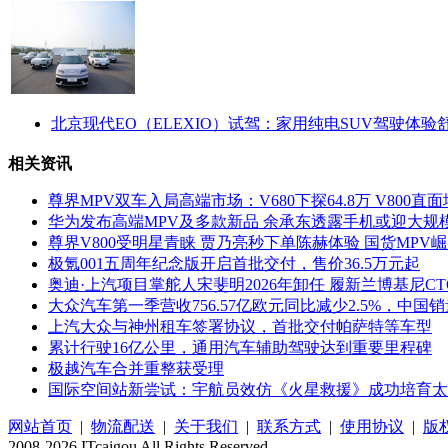
北京现代EO（ELEXIO）试驾：家用纯电SUV驾驶体验
相关资讯
尊界MPV双车入局高端市场：V680下探64.8万 V800直
华为发布高端MPV及多款新品 余承东透露手机或迎大规
尊界V800受明星青睐 贾乃亮秒下单陈赫体验 国货MPV
极氪001五周年纪念版开启首批交付，售价36.5万元起
奥迪·上汽项目掌舵人宋斐明2026年卸任 履新兰博基尼C
大众汽车第一季营收756.57亿欧元同比减少2.5%，中国销
上汽大众与神州租车签署协议，首批交付帕萨特等车型
累计行驶16亿公里，通用汽车辅助驾驶达到重要里程碑
极越汽车合并重整获受理
国际空间站新尝试：宇航员效仿《火星救援》成功培育太
网站首页
|
物流配送
|
关于我们
|
联系方式
|
使用协议
|
版
2008-2026 ITcaigou All Rights Reserved.