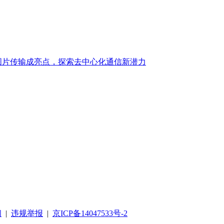
：图片传输成亮点，探索去中心化通信新潜力
阅
|
违规举报
|
京ICP备14047533号-2