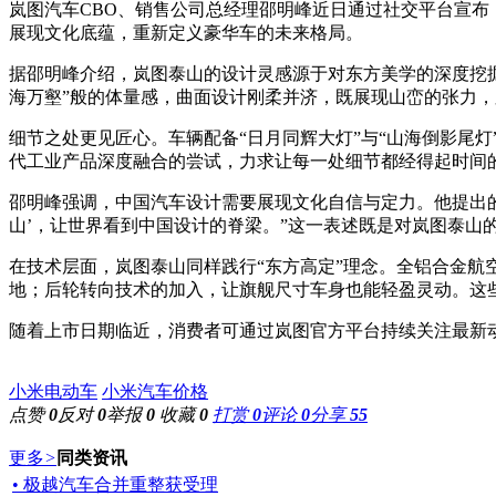
岚图汽车CBO、销售公司总经理邵明峰近日通过社交平台宣布，
展现文化底蕴，重新定义豪华车的未来格局。
据邵明峰介绍，岚图泰山的设计灵感源于对东方美学的深度挖掘
海万壑”般的体量感，曲面设计刚柔并济，既展现山峦的张力
细节之处更见匠心。车辆配备“日月同辉大灯”与“山海倒影尾灯
代工业产品深度融合的尝试，力求让每一处细节都经得起时间
邵明峰强调，中国汽车设计需要展现文化自信与定力。他提出的
山’，让世界看到中国设计的脊梁。”这一表述既是对岚图泰山
在技术层面，岚图泰山同样践行“东方高定”理念。全铝合金航
地；后轮转向技术的加入，让旗舰尺寸车身也能轻盈灵动。这些
随着上市日期临近，消费者可通过岚图官方平台持续关注最新
小米电动车
小米汽车价格
点赞
0
反对
0
举报
0
收藏
0
打赏
0
评论
0
分享
55
更多
>
同类资讯
• 极越汽车合并重整获受理