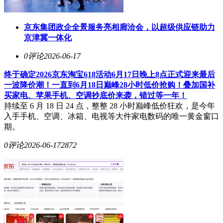
京东集团政企全景服务亮相廊洽会，以超级供应链助力
京津冀一体化
0评论
2026-06-17
终于确定2026京东淘宝618活动6月17日晚上8点正式迎来最后
一波降价潮！一直到6月18日巅峰28小时低价抢购！叠加国补
买家电、苹果手机、空调抄底价来袭，错过等一年！
持续至 6 月 18 日 24 点，整整 28 小时巅峰低价狂欢，是今年
入手手机、空调、冰箱、电视等大件家电数码的唯一黄金窗口
期。
0评论
2026-06-17
2872