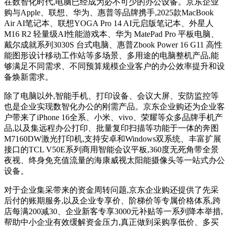
在数智化时代,电脑已经成为必不可少的办公设备‌。京东企业
购与Apple、联想、华为、惠普等品牌携手,2025款MacBook
Air AI笔记本、联想YOGA Pro 14 AI元启版笔记本、外星人
M16 R2 轻量级AI性能游戏本、华为 MatePad Pro 平板电脑、
戴尔成就系列3030S 台式电脑、惠普Zbook Power 16 G11 高性
能图形设计移动工作站等多场景、多用途的电脑整机产品,能
够满足不同需求、不同预算规模企业客户的办公效率提升和设
备焕新需求。
除了电脑以外,智能手机、打印设备、会议大屏、安防监控等
也是企业实现数智化办公的刚需产品。京东企业购还为企业客
户带来了iPhone 16全系、小米、vivo、荣耀等众多品牌手机产
品,以及集远程办公打印、批量复印扫描等功能于一体的奔图
M7160DW激光打印机,支持安卓和Windows双系统、丰富扩展
接口的TCL V50E系列商用智能会议平板,360度无死角带全景
夜视、终身免充值流量的海康威视太阳能摄像头等一站式办公
设备。
对于企业集采带来的资金周转问题,京东企业购还提供了先采
后付的账期服务,以及企业专享价、阶梯价等专属价格体系,跨
店每满200减30、企业新客专享3000元补贴等一系列降本举措,
帮助中小企业有效缓解资金压力,真正做到采购享低价、多买