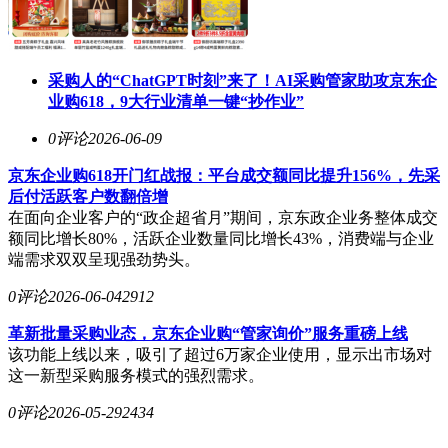
采购人的“ChatGPT时刻”来了！AI采购管家助攻京东企
业购618，9大行业清单一键“抄作业”
0评论
2026-06-09
京东企业购618开门红战报：平台成交额同比提升156%，先采
后付活跃客户数翻倍增
在面向企业客户的“政企超省月”期间，京东政企业务整体成交
额同比增长80%，活跃企业数量同比增长43%，消费端与企业
端需求双双呈现强劲势头。
0评论
2026-06-04
2912
革新批量采购业态，京东企业购“管家询价”服务重磅上线
该功能上线以来，吸引了超过6万家企业使用，显示出市场对
这一新型采购服务模式的强烈需求。
0评论
2026-05-29
2434