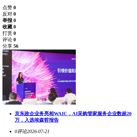
点赞
0
反对
0
举报 0
收藏 0
打赏
0
评论
0
分享
56
京东政企业务亮相WAIC，AI采购管家服务企业数超20
万，入选埃森哲报告
0评论
2026-07-21