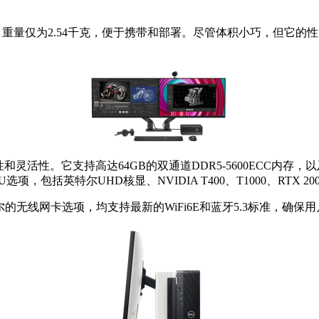
 178 x79毫米，重量仅为2.54千克，便于携带和部署。尽管体积小巧
展性和灵活性。它支持高达64GB的双通道DDR5-5600ECC内存，以及双
包括英特尔UHD核显、NVIDIA T400、T1000、RTX 2000
高通或英特尔的无线网卡选项，均支持最新的WiFi6E和蓝牙5.3标