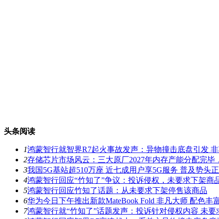
头条阅读
1
鸿蒙智行就智界R7起火事故发声：异物撞击底盘引发 
2
存储芯片市场风云：三大原厂2027年内存产能分配完
3
我国5G基站超510万座 近七成用户享5G服务 普及势头
4
鸿蒙智行回应“竹知了”争议：投诉侵权，未要求下架商
5
鸿蒙智行回应竹知了话题：从未要求下架停售该商品
6
华为今日下午推出新款MateBook Fold 非凡大师 配
7
鸿蒙智行就“竹知了”话题发声：投诉针对侵权内容 未要