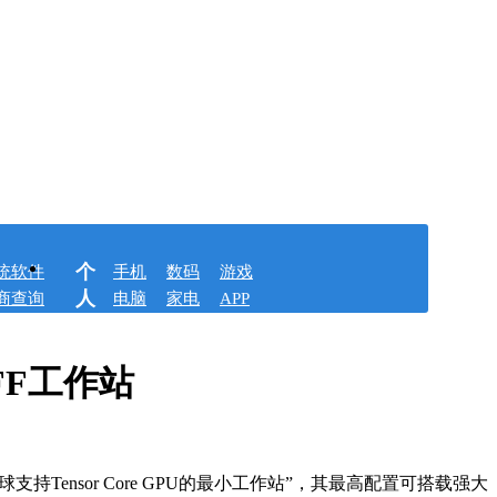
个
统软件
手机
数码
游戏
人
商查询
电脑
家电
APP
CFF工作站
为“全球支持Tensor Core GPU的最小工作站”，其最高配置可搭载强大