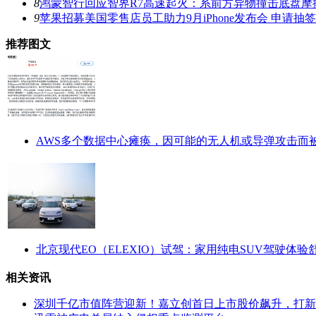
8
鸿蒙智行回应智界R7高速起火：系前方异物撞击底盘摩
9
苹果招募美国零售店员工助力9月iPhone发布会 申请抽
推荐图文
AWS多个数据中心瘫痪，因可能的无人机或导弹攻击而
北京现代EO（ELEXIO）试驾：家用纯电SUV驾驶体验
相关资讯
深圳千亿市值阵营迎新！嘉立创首日上市股价飙升，打新