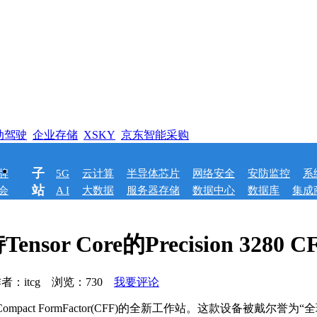
动驾驶
企业存储
XSKY
京东智能采购
子
牌
5G
云计算
半导体芯片
网络安全
安防监控
系
站
会
A I
大数据
服务器存储
数据中心
数据库
集成
 Core的Precision 3280 
者：itcg 浏览：
730
我要评论
Compact FormFactor(CFF)的全新工作站。这款设备被戴尔誉