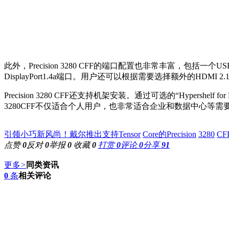
此外，Precision 3280 CFF的端口配置也非常丰富，包括一个USB 3
DisplayPort1.4a端口。用户还可以根据需要选择额外的HDMI 2.1
Precision 3280 CFF还支持机架安装。通过可选的“Hypersh
3280CFF不仅适合个人用户，也非常适合企业和数据中心等
引领小巧新风尚！戴尔推出支持Tensor
Core的Precision
3280
C
点赞
0
反对
0
举报
0
收藏
0
打赏
0
评论
0
分享
91
更多
>
同类资讯
0
条
相关评论