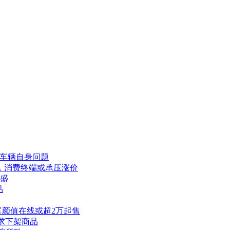
非车辆自身问题
毕，消费终端或承压涨价
正盛
品
色丰富颜值在线或超2万起售
求下架商品