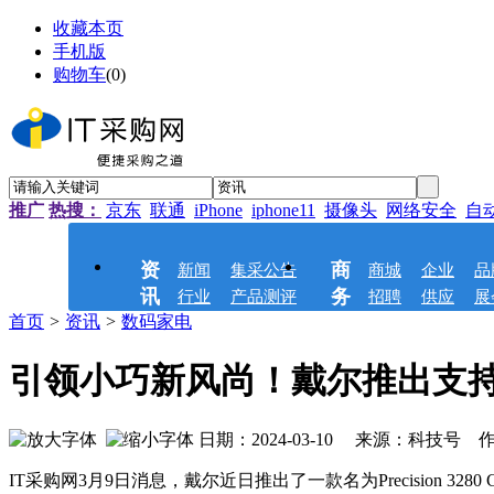
收藏本页
手机版
购物车
(
0
)
推广
热搜：
京东
联通
iPhone
iphone11
摄像头
网络安全
自
资
商
新闻
集采公告
商城
企业
品
讯
务
行业
产品测评
招聘
供应
展
首页
>
资讯
>
数码家电
引领小巧新风尚！戴尔推出支持Tensor
日期：2024-03-10 来源：科技号 作
IT采购网3月9日消息，戴尔近日推出了一款名为Precision 3280 