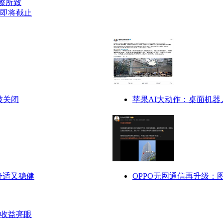
擦所致
签即将截止
被关闭
苹果AI大动作：桌面机
舒适又稳健
OPPO无网通信再升级
收益亮眼